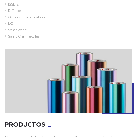
ISSE 2
R-Tape
General Formulation
LG
Solar Zone
Saint Clair Textiles
PRODUCTOS