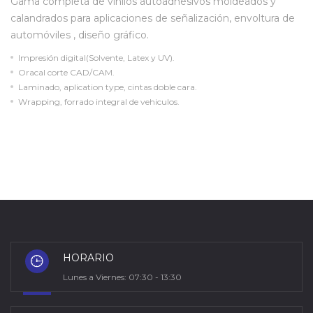
Gama completa de vinilos autoadhesivos moldeados y
calandrados para aplicaciones de señalización, envoltura de
automóviles , diseño gráfico.
Impresión digital(Solvente, Latex y UV).
Oracal corte CAD/CAM.
Laminado, aplication type, cintas doble cara.
Wrapping, forrado integral de vehiculos.
HORARIO
Lunes a Viernes: 07:30 - 13:30