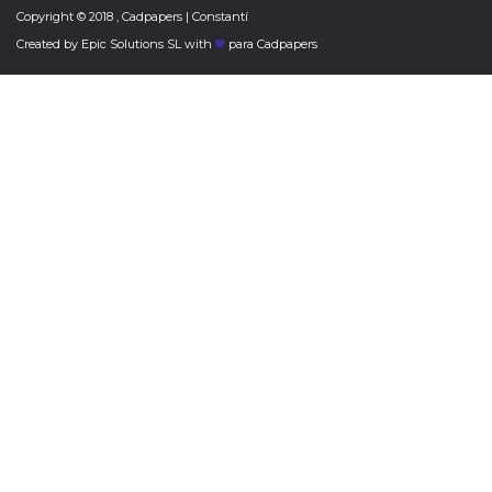
Copyright © 2018 , Cadpapers | Constantí
Created by
Epic Solutions SL
with
para Cadpapers