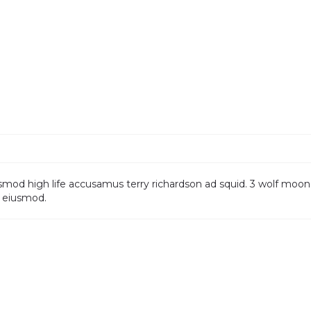
smod high life accusamus terry richardson ad squid. 3 wolf moon 
m eiusmod.