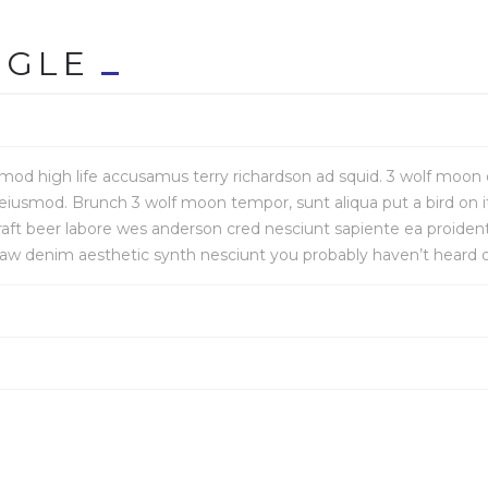
GGLE
mod high life accusamus terry richardson ad squid. 3 wolf moon o
iusmod. Brunch 3 wolf moon tempor, sunt aliqua put a bird on it
 craft beer labore wes anderson cred nesciunt sapiente ea proide
 raw denim aesthetic synth nesciunt you probably haven’t heard