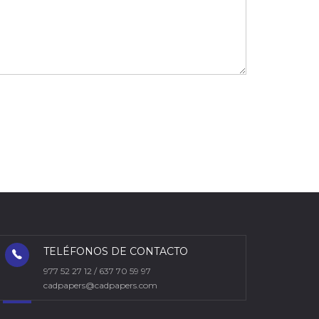
TELÉFONOS DE CONTACTO
977 52 27 12 / 637 70 59 97
cadpapers@cadpapers.com