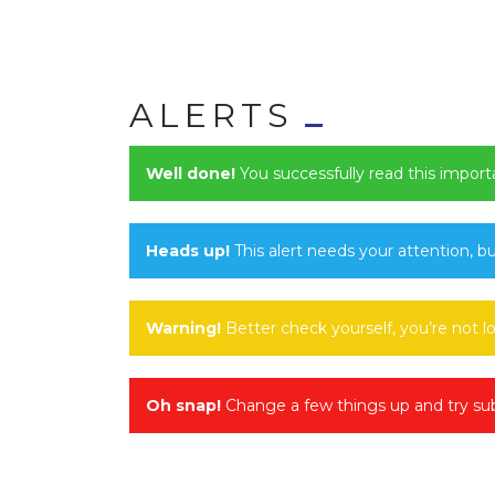
ALERTS
Well done!
You successfully read this import
Heads up!
This alert needs your attention, bu
Warning!
Better check yourself, you’re not l
Oh snap!
Change a few things up and try sub