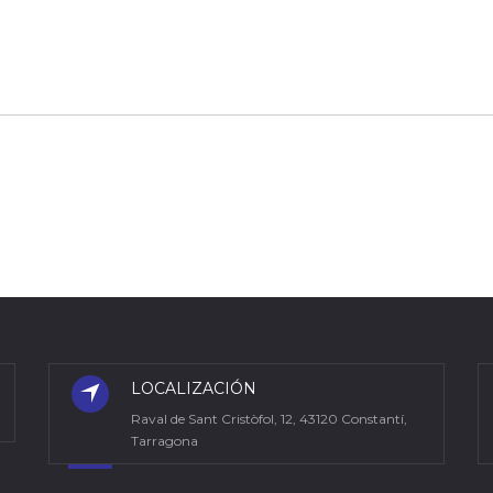
LOCALIZACIÓN
Raval de Sant Cristòfol, 12, 43120 Constantí,
Tarragona