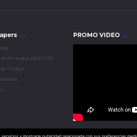
apers
PROMO VIDEO
egal
a de Privacidad (RGPDUE)
a de Cookies
Nosotros
to
 servicios y mostrarle publicidad relacionada con sus preferencias medi