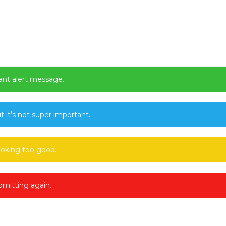
ant alert message.
t it’s not super important.
ooking too good.
mitting again.