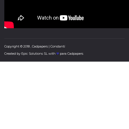
Copyright © 2018 , Cadpapers | Constantí
Created by
Epic Solutions SL
with
para Cadpapers