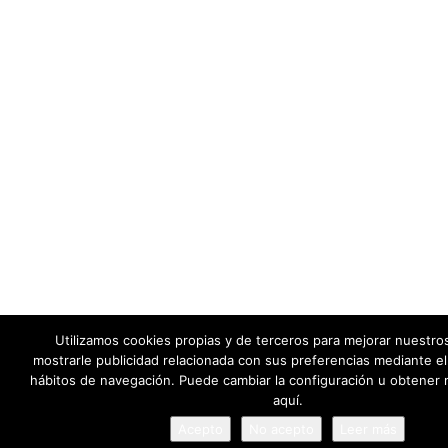
Utilizamos cookies propias y de terceros para mejorar nuestros
mostrarle publicidad relacionada con sus preferencias mediante el 
hábitos de navegación. Puede cambiar la configuración u obtener 
aquí.
Acepto
No acepto
Leer más