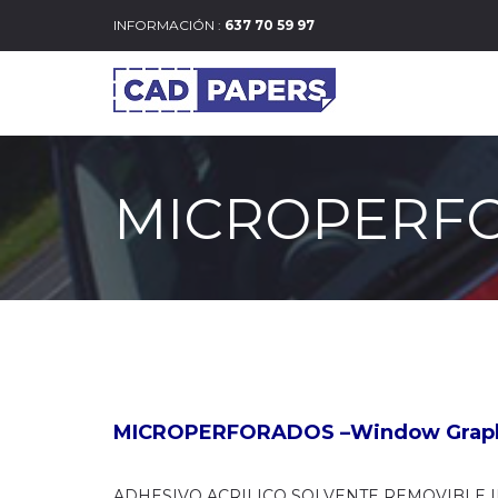
INFORMACIÓN :
637 70 59 97
MICROPERF
MICROPERFORADOS –Window Graph
ADHESIVO ACRILICO SOLVENTE REMOVIBLE 