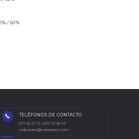
% / 60%
TELÉFONOS DE CONTACTO
977 52 27 12 / 637 70 59 97
cadpapers@cadpapers.com