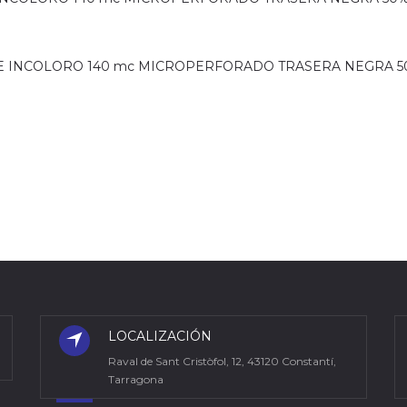
 INCOLORO 140 mc MICROPERFORADO TRASERA NEGRA 50
LOCALIZACIÓN
Raval de Sant Cristòfol, 12, 43120 Constantí,
Tarragona