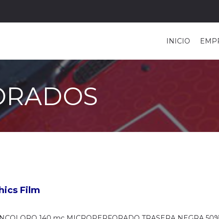
INICIO
EMP
ORADOS
ics Film
INCOLORO 140 mc MICROPERFORADO TRASERA NEGRA 50%