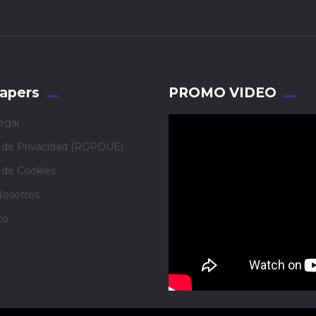
apers
PROMO VIDEO
egal
a de Privacidad (RGPDUE)
a de Cookies
Nosotros
to