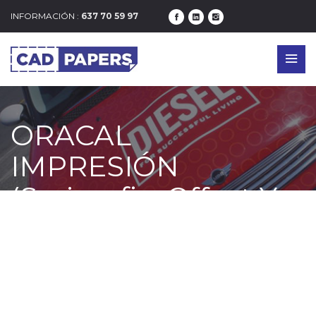
INFORMACIÓN :
637 70 59 97
ORACAL
IMPRESIÓN
(Serigrafia, Offset Y
Flexible)